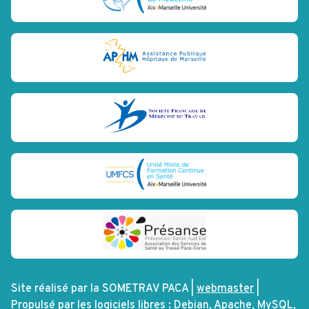
Site réalisé par la SOMETRAV PACA |
webmaster
|
Propulsé par les logiciels libres :
Debian
,
Apache
,
MySQL
,