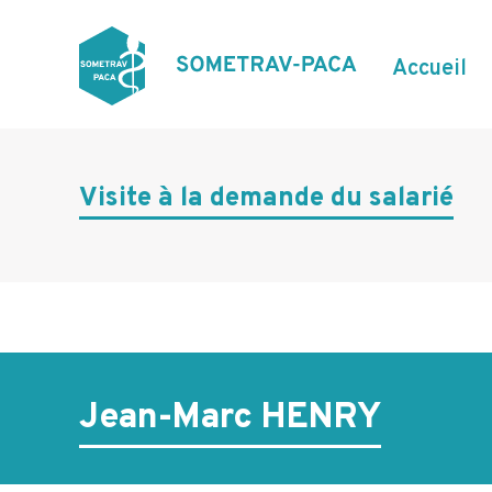
Aller
au
contenu
N
Accueil
principal
a
v
i
Visite à la demande du salarié
g
a
t
i
o
n
Jean-Marc HENRY
p
r
i