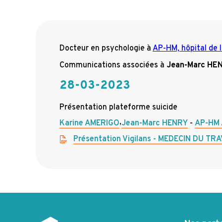
n
c
i
Docteur en psychologie
à
AP-HM, hôpital de 
p
Communications associées à
Jean-Marc HE
a
28-03-2023
l
e
Présentation plateforme suicide
,
Karine AMERIGO
Jean-Marc HENRY
AP-HM A
Présentation Vigilans - MEDECIN DU TR