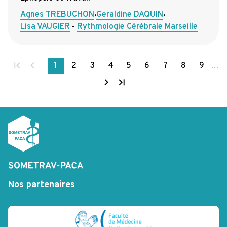
,
,
Agnes TREBUCHON
Geraldine DAQUIN
Lisa VAUGIER
Rythmologie Cérébrale Marseille
Page
précédente
1
2
3
4
5
6
7
8
9
…
Page
Première
Page
Page
Page
Page
Page
Page
Page
Page
Page
suivante
page
courante
Dernière
page
Nos partenaires