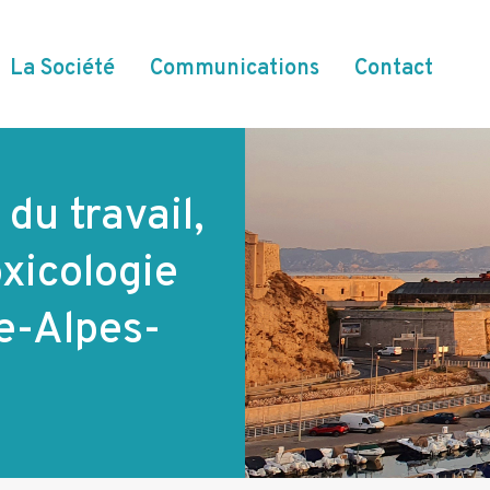
La Société
Communications
Contact
du travail,
xicologie
e-Alpes-