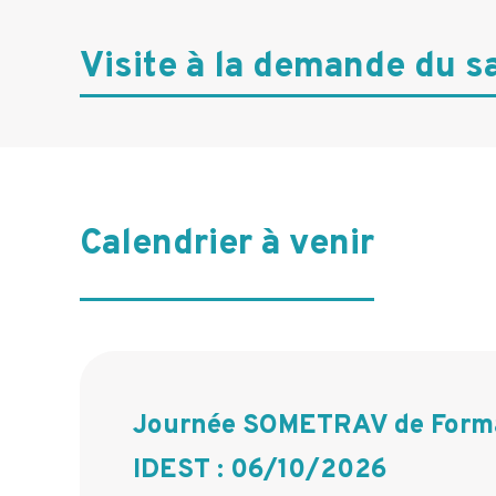
n
Visite à la demande du sa
c
i
p
a
l
Calendrier à venir
e
Journée SOMETRAV de Forma
IDEST : 06/10/2026