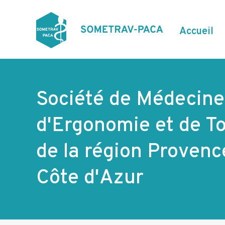
Aller
au
contenu
N
Accueil
principal
a
v
i
g
Société de Médecine 
a
d'Ergonomie et de To
t
i
de la région Provenc
o
Côte d'Azur
n
p
r
i