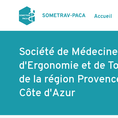
Aller
au
contenu
N
Accueil
principal
a
v
i
g
Société de Médecine 
a
d'Ergonomie et de To
t
i
de la région Provenc
o
Côte d'Azur
n
p
r
i