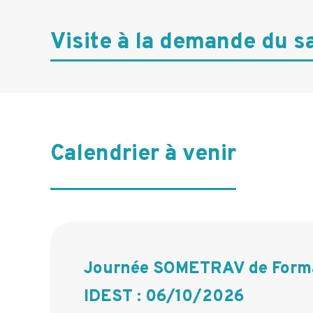
n
Visite à la demande du sa
c
i
p
a
l
Calendrier à venir
e
Journée SOMETRAV de Forma
IDEST : 06/10/2026