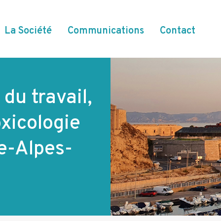
La Société
Communications
Contact
du travail,
xicologie
e-Alpes-