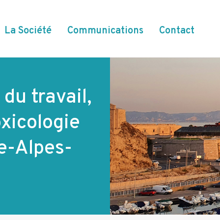
La Société
Communications
Contact
du travail,
xicologie
e-Alpes-