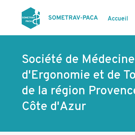
Aller
au
contenu
N
Accueil
principal
a
v
i
g
Société de Médecine 
a
d'Ergonomie et de To
t
i
de la région Provenc
o
Côte d'Azur
n
p
r
i