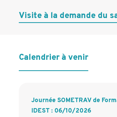
n
Visite à la demande du sa
c
i
p
a
l
Calendrier à venir
e
Journée SOMETRAV de Forma
IDEST : 06/10/2026